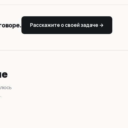
говоре.
Расскажите о своей задаче →
че
влюсь
.