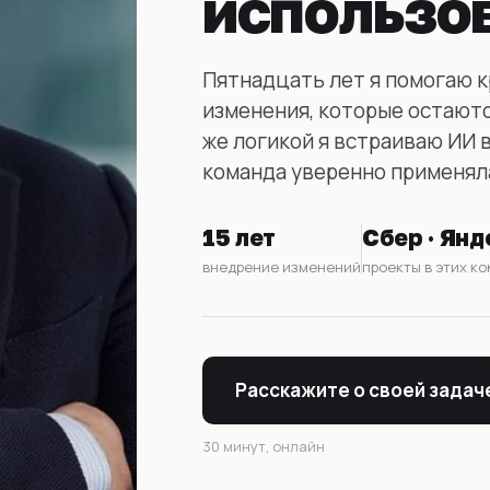
использо
Пятнадцать лет я помогаю 
изменения, которые остаютс
же логикой я встраиваю ИИ 
команда уверенно применяла
15 лет
Сбер · Янд
внедрение изменений
проекты в этих к
Расскажите о своей задач
30 минут, онлайн