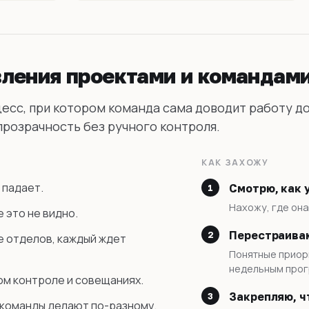
ления проектами и командам
есс, при котором команда сама доводит работу д
 прозрачность без ручного контроля.
КАК ЗАХОЖУ
 падает.
Смотрю, как 
Нахожу, где она
 это не видно.
Перестраиваю
е отделов, каждый ждет
Понятные приори
недельным прог
ом контроле и совещаниях.
Закрепляю, ч
е команды делают по-разному.