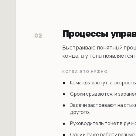
Процессы управ
02
Выстраиваю понятный проц
конца, а у топа появляется
КОГДА ЭТО НУЖНО
Команды растут, а скорость
Сроки срываются, и заранее
Задачи застревают на стык
другого.
Руководитель тонет в ручн
Одну и ту же работу разны