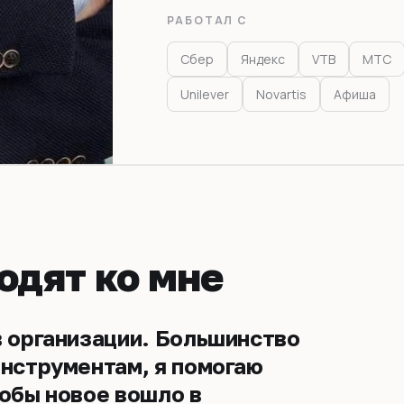
РАБОТАЛ С
Сбер
Яндекс
VTB
МТС
Unilever
Novartis
Афиша
одят ко мне
в организации. Большинство
инструментам, я помогаю
тобы новое вошло в