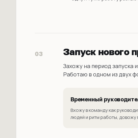
Запуск нового 
03
Захожу на период запуска и
Работаю в одном из двух ф
Временный руководите
Вхожу в команду как руководи
людей и ритм работы, довожу 