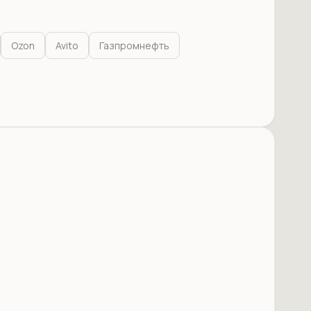
Ozon
Avito
Газпромнефть