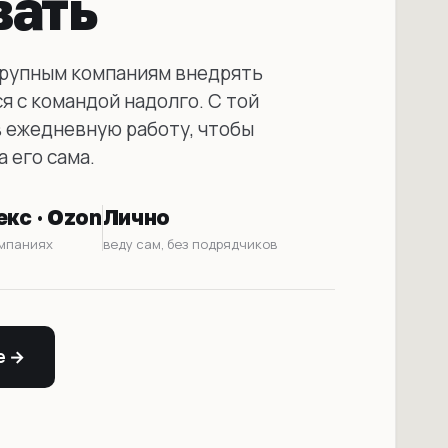
вать
крупным компаниям внедрять
я с командой надолго. С той
в ежедневную работу, чтобы
 его сама.
екс · Ozon
Лично
омпаниях
веду сам, без подрядчиков
е →