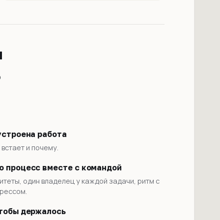
и
о
устроена работа
 встает и почему.
 процесс вместе с командой
теты, один владелец у каждой задачи, ритм с
рессом.
тобы держалось