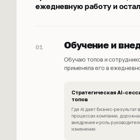
ежедневную работу и остал
Обучение и внед
01
Обучаю топов и сотруднико
применяла его в ежедневн
Стратегическая AI-сесс
топов
Где AI дает бизнес-результат в
процессах компании, дорожна
внедрения и роль руководител
изменении.