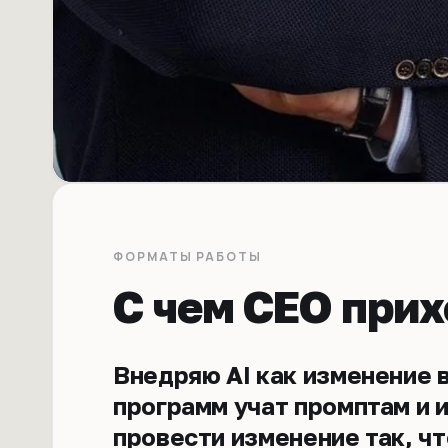
ФОРМАТЫ РАБОТЫ
С чем CEO прих
Внедряю AI как изменение 
программ учат промптам и 
провести изменение так, ч